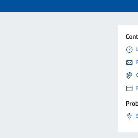
Cont
Prob