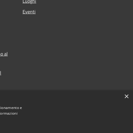
Luoghi
Eventi
o al
l
×
nzionamento e
nformazioni