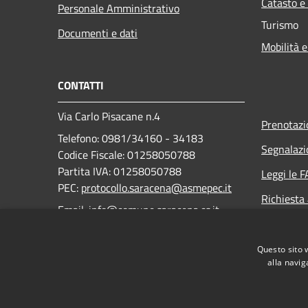
Catasto e
Personale Amministrativo
Turismo
Documenti e dati
Mobilità e
CONTATTI
Via Carlo Pisacane n.4
Prenotaz
Telefono: 0981/34160 - 34183
Segnalazi
Codice Fiscale: 01258050788
Partita IVA: 01258050788
Leggi le 
PEC:
protocollo.saracena@asmepec.it
Richiesta
Email: info@comune.saracena.cs.it
Codice IPA
Questo sito 
c_i423
alla navig