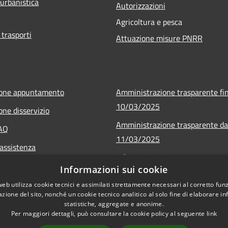
 urbanistica
Autorizzazioni
Agricoltura e pesca
 trasporti
Attuazione misure PNRR
ione appuntamento
Amministrazione trasparente fin
10/03/2025
one disservizio
Amministrazione trasparente da
FAQ
11/03/2025
 assistenza
Informativa privacy
Informazioni sui cookie
Note legali
web utilizza cookie tecnici e assimilati strettamente necessari al corretto fu
Dichiarazione di accessibilità
azione del sito, nonché un cookie tecnico analitico al solo fine di elaborare i
statistiche, aggregate e anonime.
Per maggiori dettagli, può consultare la cookie policy al seguente
link