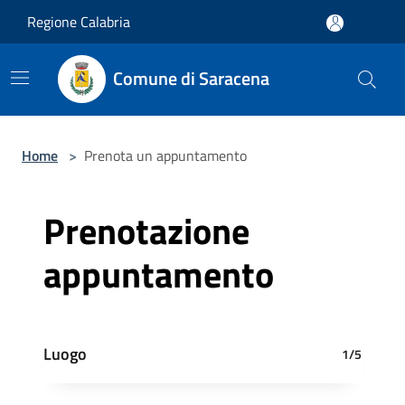
Salta al contenuto principale
Regione Calabria
Comune di Saracena
Home
>
Prenota un appuntamento
Prenotazione
appuntamento
Luogo
1/5