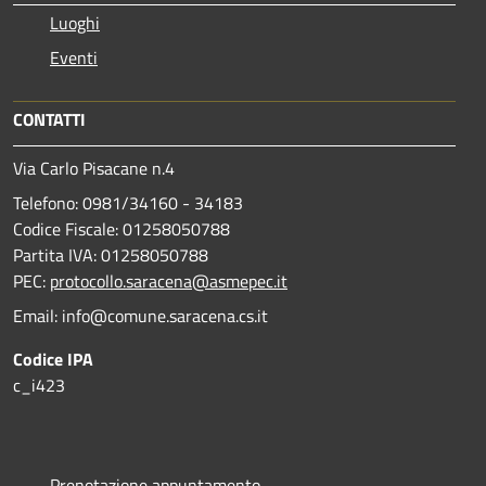
Luoghi
Eventi
CONTATTI
Via Carlo Pisacane n.4
Telefono: 0981/34160 - 34183
Codice Fiscale: 01258050788
Partita IVA: 01258050788
PEC:
protocollo.saracena@asmepec.it
Email: info@comune.saracena.cs.it
Codice IPA
c_i423
Prenotazione appuntamento