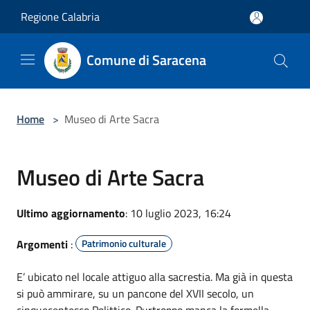
Salta al contenuto principale
Regione Calabria
Comune di Saracena
Home
>
Museo di Arte Sacra
Museo di Arte Sacra
Ultimo aggiornamento
: 10 luglio 2023, 16:24
Argomenti
:
Patrimonio culturale
E’ ubicato nel locale attiguo alla sacrestia. Ma già in questa
si può ammirare, su un pancone del XVII secolo, un
cinquecentesco Polittico. Purtroppo manca la formella