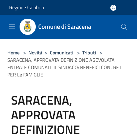
Salta al contenuto principale
Regione Calabria
Comune di Saracena
Home
>
Novità
>
Comunicati
>
Tributi
>
SARACENA, APPROVATA DEFINIZIONE AGEVOLATA
ENTRATE COMUNALI. IL SINDACO: BENEFICI CONCRETI
PER Le FAMIGLIE
SARACENA,
APPROVATA
DEFINIZIONE