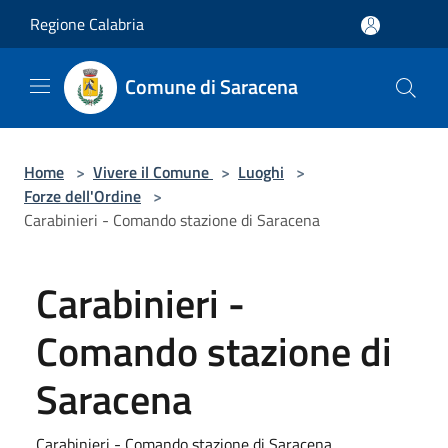
Salta al contenuto principale
Regione Calabria
Comune di Saracena
Home
>
Vivere il Comune
>
Luoghi
>
Forze dell'Ordine
>
Carabinieri - Comando stazione di Saracena
Carabinieri -
Comando stazione di
Saracena
Carabinieri - Comando stazione di Saracena