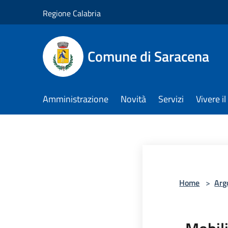
Salta al contenuto principale
Regione Calabria
Comune di Saracena
Amministrazione
Novità
Servizi
Vivere 
Home
>
Arg