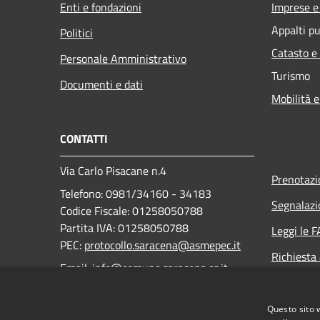
Enti e fondazioni
Imprese 
Appalti pu
Politici
Catasto e
Personale Amministrativo
Turismo
Documenti e dati
Mobilità e
CONTATTI
Via Carlo Pisacane n.4
Prenotaz
Telefono: 0981/34160 - 34183
Segnalazi
Codice Fiscale: 01258050788
Partita IVA: 01258050788
Leggi le 
PEC:
protocollo.saracena@asmepec.it
Richiesta
Email: info@comune.saracena.cs.it
Codice IPA
Questo sito 
c_i423