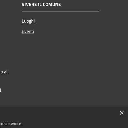
VIVERE IL COMUNE
Luoghi
Eventi
o al
l
×
nzionamento e