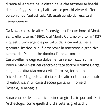
dirama all'entrata della cittadina, e che attraverso boschi
di pini e faggi, sale sugli altipiani, o per chi viene da Nord.,
percorrendo l'autostrada A3, usufruendo dell'uscita di
Campotenese.
Da Novacco, tra le altre, è consigliata l'escursione al Monte
Scifarello (alto m. 1650), e al Monte Caramolo (alto m 1827
), quest’ultimo agevole per tutti, dalla cui vetta, nelle
giornate limpide, si può osservare la maestosa e granitica
catena del Pollino, che domina l'ampia conca di
Castrovillari e degrada dolcemente verso l'azzurro mar
Jonio.A Sud-Ovest del centro abitato scorre il fiume Garga
che, in località Madonna della Fiumara, forma un
"civettuolo" laghetto artificiale, che alimenta una centrale
idroelettrica. Altri corsi d’acqua portano il nome di
Rossale, e Venaglie.
Saracena per le sue antichissime origini ha importanti Siti
Archeologici come quelli di:Città Vetere, grotta di S.