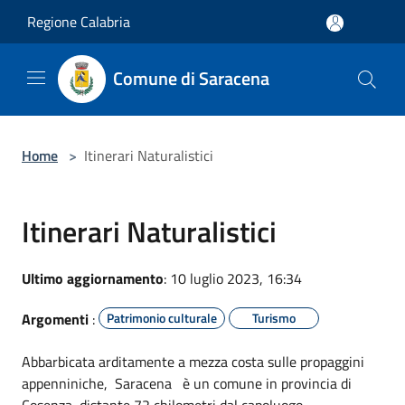
Salta al contenuto principale
Regione Calabria
Comune di Saracena
Home
>
Itinerari Naturalistici
Itinerari Naturalistici
Ultimo aggiornamento
: 10 luglio 2023, 16:34
Argomenti
:
Patrimonio culturale
Turismo
Abbarbicata arditamente a mezza costa sulle propaggini
appenniniche, Saracena è un comune in provincia di
Cosenza, distante 72 chilometri dal capoluogo.