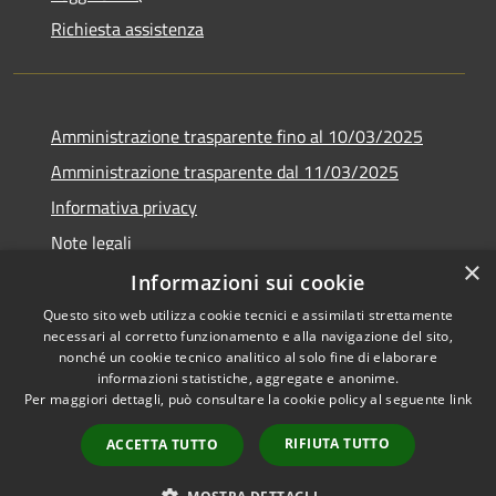
Richiesta assistenza
Amministrazione trasparente fino al 10/03/2025
Amministrazione trasparente dal 11/03/2025
Informativa privacy
Note legali
×
Dichiarazione di accessibilità
Informazioni sui cookie
Questo sito web utilizza cookie tecnici e assimilati strettamente
necessari al corretto funzionamento e alla navigazione del sito,
nonché un cookie tecnico analitico al solo fine di elaborare
informazioni statistiche, aggregate e anonime.
RSS
Copyright © 2026 • Comune di
Per maggiori dettagli, può consultare la cookie policy al seguente
link
Accessibilità
Saracena • Powered by
Privacy
Municipium
Accesso
•
RIFIUTA TUTTO
ACCETTA TUTTO
Cookie
redazione