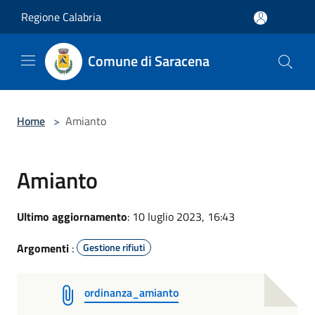
Salta al contenuto principale
Regione Calabria
Comune di Saracena
Home
>
Amianto
Amianto
Ultimo aggiornamento
: 10 luglio 2023, 16:43
Argomenti
:
Gestione rifiuti
ordinanza_amianto