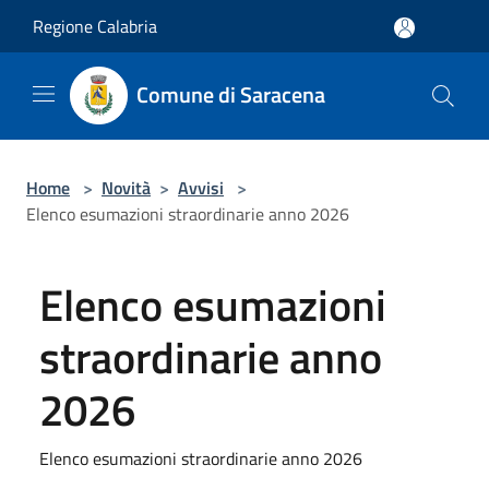
Salta al contenuto principale
Regione Calabria
Comune di Saracena
Home
>
Novità
>
Avvisi
>
Elenco esumazioni straordinarie anno 2026
Elenco esumazioni
straordinarie anno
2026
Elenco esumazioni straordinarie anno 2026