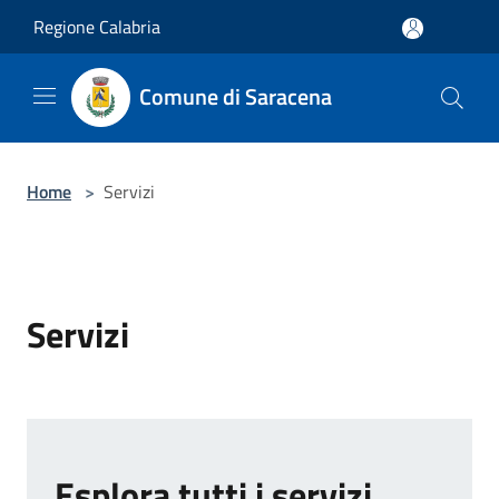
Salta al contenuto principale
Regione Calabria
Comune di Saracena
Home
>
Servizi
Servizi
Esplora tutti i servizi