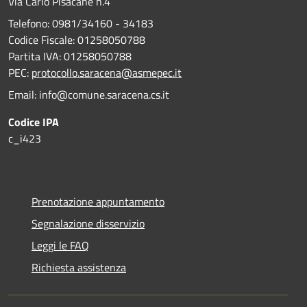
Via Carlo Pisacane n.4
Telefono: 0981/34160 - 34183
Codice Fiscale: 01258050788
Partita IVA: 01258050788
PEC:
protocollo.saracena@asmepec.it
Email: info@comune.saracena.cs.it
Codice IPA
c_i423
Prenotazione appuntamento
Segnalazione disservizio
Leggi le FAQ
Richiesta assistenza