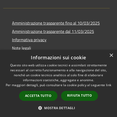
Amministrazione trasparente fino al 10/03/2025
Amministrazione trasparente dal 11/03/2025
Informativa privacy
Note legali
×
Dichiarazione di accessibilità
Informazioni sui cookie
Questo sito web utilizza cookie tecnici e assimilati strettamente
necessari al corretto funzionamento e alla navigazione del sito,
nonché un cookie tecnico analitico al solo fine di elaborare
informazioni statistiche, aggregate e anonime.
RSS
Copyright © 2026 • Comune di
Per maggiori dettagli, può consultare la cookie policy al seguente
link
Accessibilità
Saracena • Powered by
Privacy
Municipium
Accesso
•
RIFIUTA TUTTO
ACCETTA TUTTO
Cookie
redazione
Mappa del sito
MOSTRA DETTAGLI